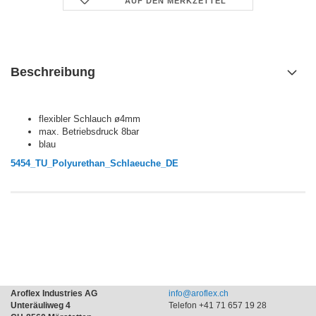
AUF DEN MERKZETTEL
Beschreibung
flexibler Schlauch ø4mm
max. Betriebsdruck 8bar
blau
5454_TU_Polyurethan_Schlaeuche_DE
Aroflex Industries AG
info@aroflex.ch
Unteräuliweg 4
Telefon +41 71 657 19 28