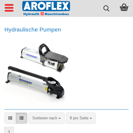
Hydraulische Pumpen
Sortieren nach
pro Seite
Sortieren nach
8 pro Seite
1