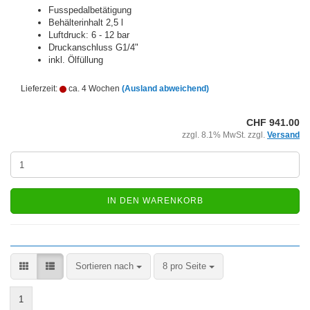
Fusspedalbetätigung
Behälterinhalt 2,5 l
Luftdruck: 6 - 12 bar
Druckanschluss G1/4"
inkl. Ölfüllung
Lieferzeit:
ca. 4 Wochen
(Ausland abweichend)
CHF 941.00
zzgl. 8.1% MwSt. zzgl.
Versand
IN DEN WARENKORB
Sortieren nach
pro Seite
Sortieren nach
8 pro Seite
1