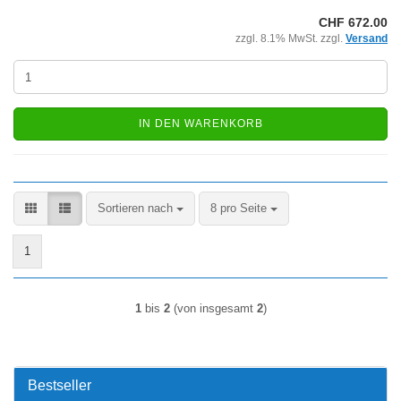
CHF 672.00
zzgl. 8.1% MwSt. zzgl.
Versand
IN DEN WARENKORB
Sortieren nach
pro Seite
Sortieren nach
8 pro Seite
1
1
bis
2
(von insgesamt
2
)
Bestseller