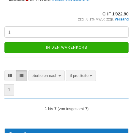
CHF 1'022.90
zzgl. 8.1% MwSt. zzgl.
Versand
IN DEN WARENKORB
Sortieren nach
pro Seite
Sortieren nach
8 pro Seite
1
1
bis
7
(von insgesamt
7
)