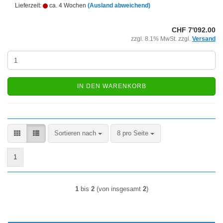
Lieferzeit:
ca. 4 Wochen
(Ausland abweichend)
CHF 7'092.00
zzgl. 8.1% MwSt. zzgl.
Versand
IN DEN WARENKORB
Sortieren nach
pro Seite
Sortieren nach
8 pro Seite
1
1
bis
2
(von insgesamt
2
)