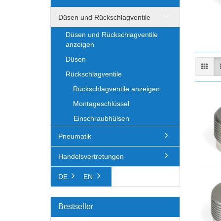
Düsen und Rückschlagventile
Düsen und Rückschlagventile
anzeigen
Düsen
Rückschlagventile
Rückschlagventile anzeigen
Montageschlüssel
Einschraubhülsen
Pneumatik
Handelsvertretungen
DE
EN
Bestseller