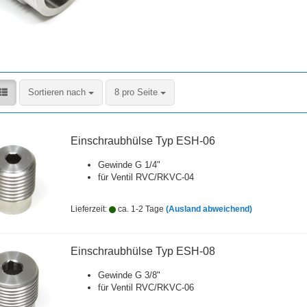
Sortieren nach
pro Seite
Sortieren nach
8 pro Seite
Einschraubhülse Typ ESH-06
Gewinde G 1/4"
für Ventil RVC/RKVC-04
Lieferzeit:
ca. 1-2 Tage
(Ausland abweichend)
Einschraubhülse Typ ESH-08
Gewinde G 3/8"
für Ventil RVC/RKVC-06