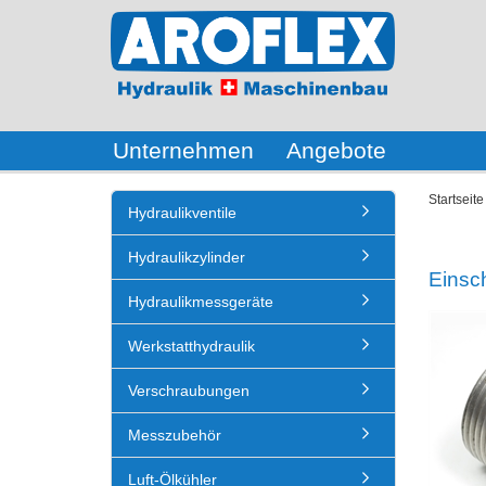
Unternehmen
Angebote
Startseite
Hydraulikventile
Hydraulikzylinder
Einsc
Hydraulikmessgeräte
Werkstatthydraulik
Verschraubungen
Messzubehör
Luft-Ölkühler