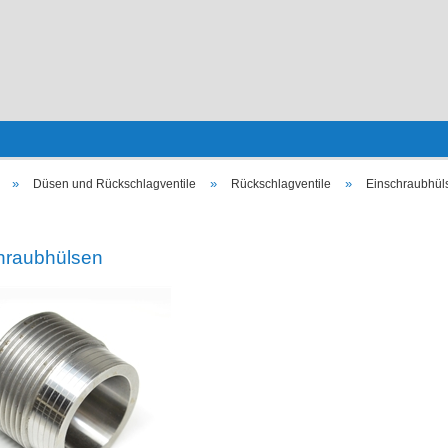
»
»
»
Düsen und Rückschlagventile
Rückschlagventile
Einschraubhül
hraubhülsen