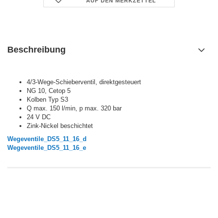
AUF DEN MERKZETTEL
Beschreibung
4/3-Wege-Schieberventil, direktgesteuert
NG 10, Cetop 5
Kolben Typ S3
Q max. 150 l/min, p max. 320 bar
24 V DC
Zink-Nickel beschichtet
Wegeventile_DS5_11_16_d
Wegeventile_DS5_11_16_e