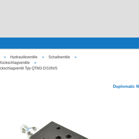
»
»
»
Hydraulikventile
Schaltventile
»
Rückschlagventile
ückschlagventil Typ QTM3-D/10N/S
Duplomatic M