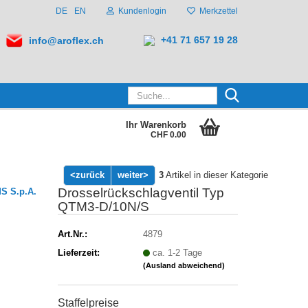
DE
EN
Kundenlogin
Merkzettel
+41 71 657 19 28
info@aroflex.ch
Suche...
Ihr Warenkorb
CHF 0.00
<zurück
weiter>
3
Artikel in dieser Kategorie
Drosselrückschlagventil Typ
S S.p.A.
QTM3-D/10N/S
Art.Nr.:
4879
Lieferzeit:
ca. 1-2 Tage
(Ausland abweichend)
Staffelpreise