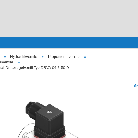
»
»
»
Hydraulikventile
Proportionalventile
»
lventile
nal-Druckregelventil Typ DRVA-06-3-50.D
Ar