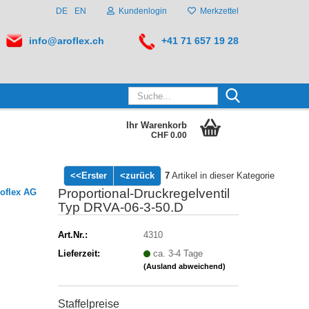
DE
EN
Kundenlogin
Merkzettel
info@aroflex.ch
+41 71 657 19 28
Suche...
Ihr Warenkorb
CHF 0.00
<<Erster
<zurück
7
Artikel in dieser Kategorie
Proportional-Druckregelventil
oflex AG
Typ DRVA-06-3-50.D
Art.Nr.:
4310
Lieferzeit:
ca. 3-4 Tage
(Ausland abweichend)
Staffelpreise