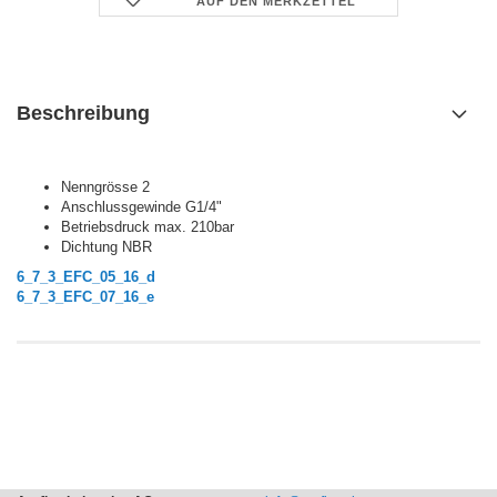
AUF DEN MERKZETTEL
Beschreibung
Nenngrösse 2
Anschlussgewinde G1/4"
Betriebsdruck max. 210bar
Dichtung NBR
6_7_3_EFC_05_16_d
6_7_3_EFC_07_16_e