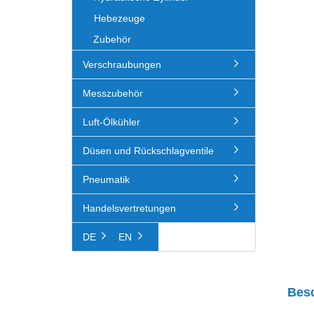
Hebezeuge
Zubehör
Verschraubungen
Messzubehör
Luft-Ölkühler
Düsen und Rückschlagventile
Pneumatik
Handelsvertretungen
DE
EN
Bes