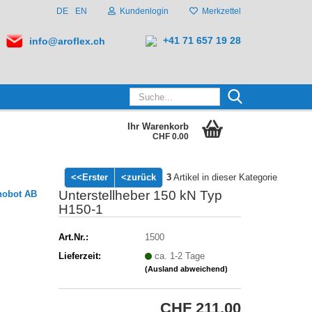
DE
EN
Kundenlogin
Merkzettel
+41 71 657 19 28
info@aroflex.ch
Suche...
Ihr Warenkorb
CHF 0.00
<<Erster
<zurück
3
Artikel in dieser Kategorie
Unterstellheber 150 kN Typ
hobot AB
H150-1
Art.Nr.:
1500
Lieferzeit:
ca. 1-2 Tage
(Ausland abweichend)
CHF 211.00